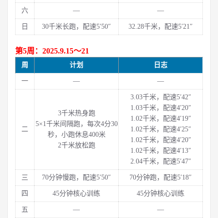
六
—
—
日
30千米长跑，配速5′50″
32.28千米，配速5′21″
第5周：2025.9.15～21
周
计划
日志
一
—
—
3.03千米，配速5′42″
1.03千米，配速4′20″
3千米热身跑
1.02千米，配速4′19″
5×1千米间隔跑，每次4分30
二
1.02千米，配速4′25″
秒，小跑休息400米
1.02千米，配速4′20″
2千米放松跑
1.02千米，配速4′13″
2.04千米，配速5′47″
三
70分钟慢跑，配速5′50″
70分钟跑，配速5′18″
四
45分钟核心训练
45分钟核心训练
五
—
—