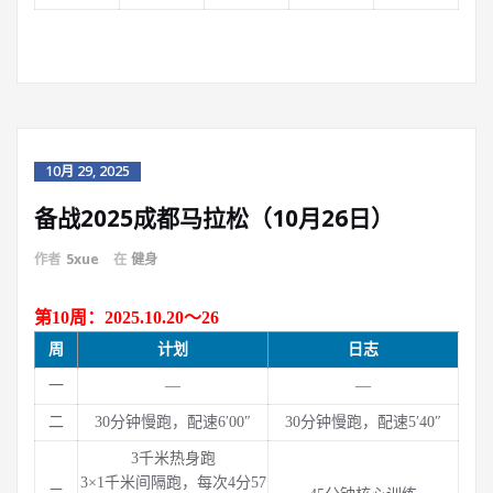
10月 29, 2025
备战2025成都马拉松（10月26日）
作者
5xue
在
健身
第10周：2025.10.20～26
周
计划
日志
一
—
—
二
30分钟慢跑，配速6′00″
30分钟慢跑，配速5′40″
3千米热身跑
3×1千米间隔跑，每次4分57