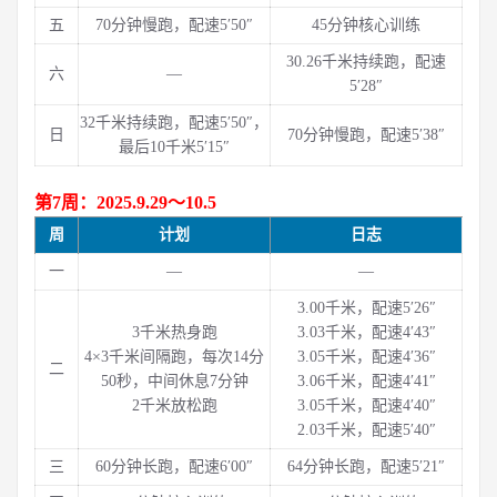
五
70分钟慢跑，配速5′50″
45分钟核心训练
30.26千米持续跑，配速
六
—
5′28″
32千米持续跑，配速5′50″，
日
70分钟慢跑，配速5′38″
最后10千米5′15″
第7周：2025.9.29～10.5
周
计划
日志
一
—
—
3.00千米，配速5′26″
3千米热身跑
3.03千米，配速4′43″
4×3千米间隔跑，每次14分
3.05千米，配速4′36″
二
50秒，中间休息7分钟
3.06千米，配速4′41″
2千米放松跑
3.05千米，配速4′40″
2.03千米，配速5′40″
三
60分钟长跑，配速6′00″
64分钟长跑，配速5′21″