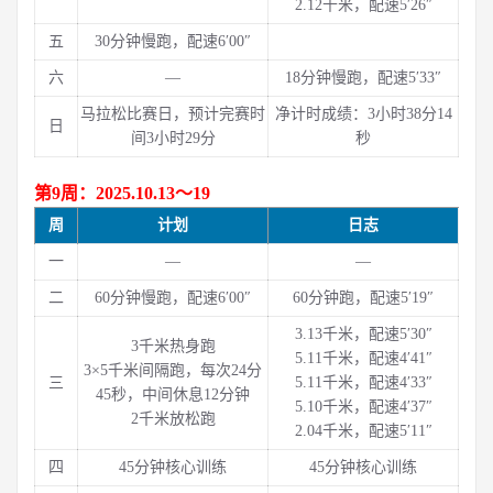
2.12千米，配速5′26″
五
30分钟慢跑，配速6′00″
六
—
18分钟慢跑，配速5′33″
马拉松比赛日，预计完赛时
净计时成绩：3小时38分14
日
间3小时29分
秒
第9周：2025.10.13～19
周
计划
日志
一
—
—
二
60分钟慢跑，配速6′00″
60分钟跑，配速5′19″
3.13千米，配速5′30″
3千米热身跑
5.11千米，配速4′41″
3×5千米间隔跑，每次24分
三
5.11千米，配速4′33″
45秒，中间休息12分钟
5.10千米，配速4′37″
2千米放松跑
2.04千米，配速5′11″
四
45分钟核心训练
45分钟核心训练