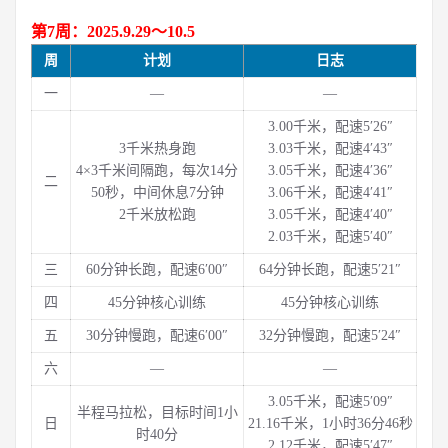
第7周：2025.9.29～10.5
周
计划
日志
一
—
—
3.00千米，配速5′26″
3千米热身跑
3.03千米，配速4′43″
4×3千米间隔跑，每次14分
3.05千米，配速4′36″
二
50秒，中间休息7分钟
3.06千米，配速4′41″
2千米放松跑
3.05千米，配速4′40″
2.03千米，配速5′40″
三
60分钟长跑，配速6′00″
64分钟长跑，配速5′21″
四
45分钟核心训练
45分钟核心训练
五
30分钟慢跑，配速6′00″
32分钟慢跑，配速5′24″
六
—
—
3.05千米，配速5′09″
半程马拉松，目标时间1小
日
21.16千米，1小时36分46秒
时40分
2.12千米，配速5′47″