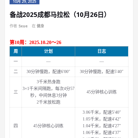
10月 29, 2025
备战2025成都马拉松（10月26日）
作者
5xue
在
健身
第10周：2025.10.20～26
周
计划
日志
一
—
—
二
30分钟慢跑，配速6′00″
30分钟慢跑，配速5′40″
3千米热身跑
3×1千米间隔跑，每次4分57
三
45分钟核心训练
秒，中间休息3分钟
2千米放松跑
3.06千米，配速5′40″
1.05千米，配速4′42″
四
45分钟核心训练
1.04千米，配速4′27″
1.06千米，配速4′37″