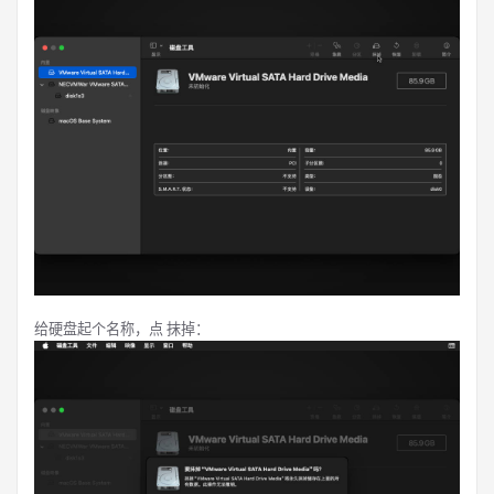
给硬盘起个名称，点 抹掉：