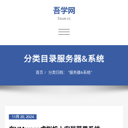
吾学网
5xue.cc
切
换
导
航
分类目录服务器&系统
首页
分类归档： "服务器&系统"
11月 20, 2024