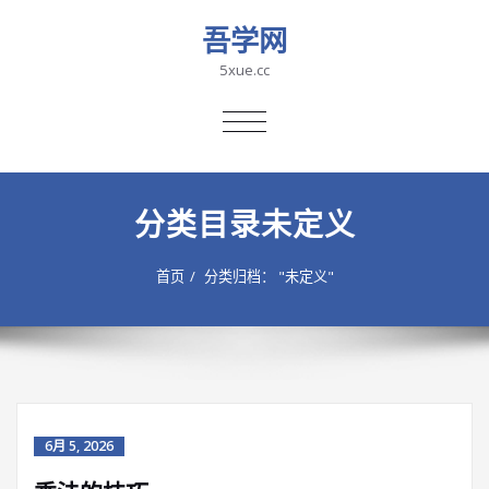
吾学网
5xue.cc
切
换
导
航
分类目录未定义
首页
分类归档： "未定义"
6月 5, 2026