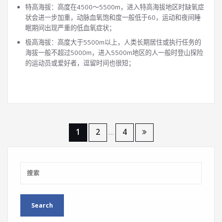
特高海拔：高度在4500～5500m，进入特高海拔地区时缺氧症
状会进一步加重，动脉血氧饱和度一般低于60，运动和夜间睡
眠期间出现严重的低血氧症状；
极高海拔：高度大于5500m以上，人类长期居住或执行任务的
海拔一般不超过5000m，进入5500m地区的人一般时登山探险
的运动员或爱好者，逗留时间也很短；
文
1
2
4
…
章
导
航