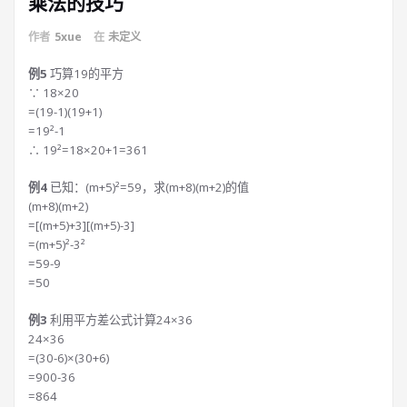
乘法的技巧
作者
5xue
在
未定义
例5
巧算19的平方
∵ 18×20
=(19-1)(19+1)
=19²-1
∴ 19²=18×20+1=361
例4
已知：(m+5)²=59，求(m+8)(m+2)的值
(m+8)(m+2)
=[(m+5)+3][(m+5)-3]
=(m+5)²-3²
=59-9
=50
例3
利用平方差公式计算24×36
24×36
=(30-6)×(30+6)
=900-36
=864